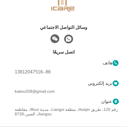
وسائل التواصل الاجتماعي
اتصل سريعًا
هاتف
86--13812047516
بريد إلكتروني
kaitou328@gmail.com
عنوان
رقم 120، طريق Huiqin، منطقة Liangxi، مدينة Wuxi، مقاطعة
Jiangsu، الصين-8728