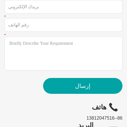
إرسال
هاتف
86--13812047516
البريد