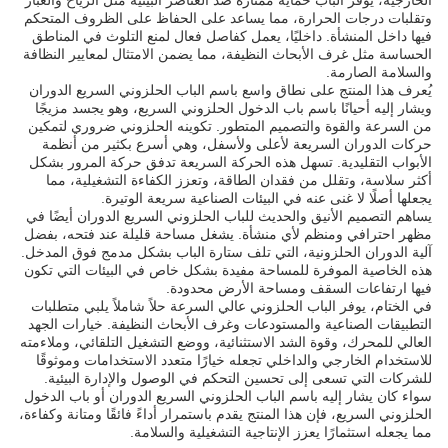
الخارجية، يوفر الباب حماية ممتازة ضد العناصر البيئية مثل الرياح والغبار
وتقلبات درجات الحرارة، مما يساعد على الحفاظ على الظروف المتحكم
فيها داخل المنشأة. داخليًا، يعمل كفاصل فعال لمنع التلوث في المناطق
الحساسة مثل غرف الأبحاث النظيفة، مما يضمن الامتثال لمعايير النظافة
والسلامة الصارمة.
يُعرف هذا المنتج على نطاق واسع باسم الباب الحلزوني السريع الدوران
ويشار إليه أحيانًا باسم باب الدخول الحلزوني السريع، وهو يجسد مزيجًا
من السرعة والقوة والتصميم المتطور. تكوينه الحلزوني ضروري لتمكين
حركات الدوران السريعة لأعلى ولأسفل، وهي أسرع بكثير من أنظمة
الأبواب التقليدية. تسهل هذه الحركة السريعة تدفق حركة المرور بشكل
أكثر سلاسة، وتقلل من فقدان الطاقة، وتعزز الكفاءة التشغيلية، مما
يجعلها أصلًا لا غنى عنه في البيئات الصناعية سريعة الوتيرة.
يساهم التصميم الأنيق والحديث للباب الحلزوني السريع الدوران أيضًا في
مظهر احترافي ومنظم لأي منشأة. يشغل مساحة قليلة عند فتحه، بفضل
آلية الدوران الحلزونية، التي تلف ستارة الباب بشكل مدمج فوق المدخل.
هذه الخاصية الموفرة للمساحة مفيدة بشكل خاص في البيئات التي تكون
فيها ارتفاعات السقف ومساحة الأرض محدودة.
في الختام، يوفر الباب الحلزوني عالي السرعة حلاً شاملاً يلبي متطلبات
التطبيقات الصناعية والمستودعات وغرف الأبحاث النظيفة. خيارات الجهد
العالي للمحرك، وقوة الشد الاستثنائية، ووضع التشغيل التلقائي، وملاءمته
للاستخدام الخارجي والداخلي تجعله خيارًا متعدد الاستخدامات وموثوقًا
للشركات التي تسعى إلى تحسين التحكم في الوصول والإدارة البيئية.
سواء كان يشار إليه باسم الباب الحلزوني السريع الدوران أو باب الدخول
الحلزوني السريع، فإن هذا المنتج يقدم باستمرار أداءً فائقًا ومتانة وكفاءة،
مما يجعله استثمارًا يعزز الإنتاجية التشغيلية والسلامة.