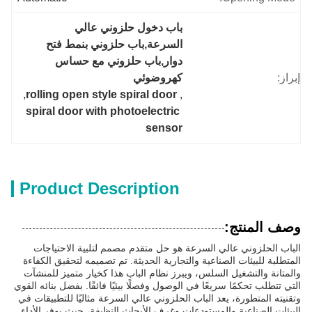
باب دخول حلزوني عالي 
السرعة,باب حلزوني بنمط فتح 
دوار,باب حلزوني مع حساس 
إبراز:
كهروضوئي
, 
rolling open style spiral door
, 
spiral door with photoelectric 
sensor
Product Description
وصف المنتج:
الباب الحلزوني عالي السرعة هو حل متقدم مصمم لتلبية الاحتياجات
المتطلبة للبيئات الصناعية والتجارية الحديثة. تم تصميمه لتحقيق الكفاءة
والمتانة والتشغيل السلس، ويبرز نظام الباب هذا كخيار متميز للمنشآت
التي تتطلب تحكمًا سريعًا في الوصول وفصلًا بيئيًا فائقًا. بفضل بنائه القوي
وتقنيته المتطورة، يعد الباب الحلزوني عالي السرعة مثاليًا للتطبيقات في
البيئات الصناعية والمستودعات وغرف الأبحاث النظيفة، حيث يوفر الأداء