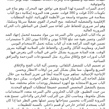
والموثوقية.
إحدى الميزات المميزة لهذا المنتج هي توافق جهد المحرك، وهو متاح في
تكوينات 220 فولت و 380 فولت. تضمن هذه المرونة إمكانية دمج الباب
بسلاسة في مجموعة واسعة من الأنظمة الكهربائية، لتلبية المتطلبات
الإقليمية والتشغيلية المختلفة. يتيح المحرك القوي تشغيلًا سريعًا وسلسًا،
وهو أمر ضروري للحفاظ على كفاءة سير العمل في المناطق ذات الحركة
المرورية العالية.
تم بناء الباب الحلزوني عالي السرعة من مواد مصممة لتحمل إجهاد الشد
الكبير، وتتميز بقوة شد تبلغ 5700 نيوتن و 5100 نيوتن لكل 5 سنتيمترات.
تضمن قوة الشد الرائعة هذه أن الباب يمكنه تحمل الاستخدام اليومي
الصارم، ومقاومة التآكل والتمزق، والحفاظ على السلامة الهيكلية بمرور
الوقت. هذه المتانة ضرورية بشكل خاص في البيئات التي يتعرض فيها
الباب لدورات فتح وإغلاق متكررة، مثل المستودعات المزدحمة والمرافق
الصناعية.
تم تصميم الباب للتشغيل التلقائي، وتضمن آلية الباب الفتح والإغلاق
السريع والسهل، مما يقلل بشكل كبير من أوقات الانتظار ويحسن
الإنتاجية الإجمالية. تساهم ميزة الأتمتة أيضًا في تعزيز السلامة من خلال
تقليل الحاجة إلى المناولة اليدوية وتقليل خطر الحوادث. يمكن دمج نظام
الباب سريع الاستجابة مع أجهزة استشعار ووحدات تحكم مختلفة، مما
يسمح بالتشغيل المخصص المصمم خصيصًا لمتطلبات الموقع المحددة.
من حيث التطبيق، فإن الباب الحلزوني عالي السرعة متعدد الاستخدامات
بشكل ملحوظ، ومناسب لكل من التركيب الخارجي والداخلي. تسمح هذه
المرونة للشركات بتحسين مساحاتها وسير عملها بغض النظر عما إذا كان
الباب يستخدم كحاجز خارجي أو قسم داخلي. بالنسبة للتطبيقات