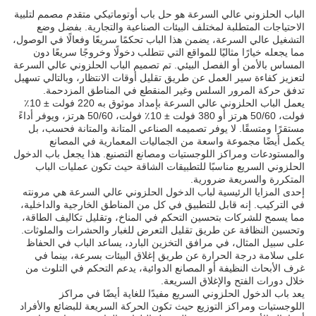
الباب الحلزوني عالي السرعة هو حل باب أوتوماتيكي متقدم مصمم لتلبية
الاحتياجات المتطلبة لمختلف البيئات الصناعية والتجارية. بفضل وضع
التشغيل عالي السرعة، يضمن هذا الباب تحكمًا سريعًا وفعالًا في الوصول،
مما يجعله خيارًا مثاليًا للمواقع التي تتطلب دخولًا وخروجًا سريعًا دون
المساس بالأمن أو الفصل البيئي. تم تصميم الباب الحلزوني عالي السرعة
لتعزيز كفاءة سير العمل عن طريق تقليل أوقات الانتظار، وبالتالي تسهيل
تدفق حركة المرور السلس وغير المنقطع في المناطق المزدحمة.
يعمل الباب الحلزوني عالي السرعة بإمداد موثوق به 220 فولت ± 10٪
فولت، 50/60 هرتز أو 380 فولت ± 10٪ فولت، 50/60 هرتز، ويوفر أداءً
مستقرًا ومتسقًا. لا يوفر تصميمه الصناعي المتانة والمتانة فحسب، بل
يكمل أيضًا مجموعة واسعة من الجماليات المعمارية في المصانع
والمستودعات ومراكز اللوجستيات ومصانع التصنيع. هذا يجعل باب الدخول
الحلزوني السريع مناسبًا للتطبيقات الشاقة حيث تكون عمليات الباب
المتكررة والسريعة ضرورية.
إحدى المزايا الرئيسية لباب الدخول الحلزوني عالي السرعة هي مرونته
في التركيب. إنه قابل للتطبيق في كل من المناطق الخارجية والداخلية،
مما يسمح للشركات بتحسين التحكم في المناخ، وتقليل تكاليف الطاقة،
وتحسين النظافة عن طريق تقليل التعرض للغبار والحشرات والملوثات.
على سبيل المثال، في مرافق التخزين البارد، يساعد الباب في الحفاظ
على سلامة درجة الحرارة عن طريق إغلاق البيئات بسرعة، بينما في
غرف الأبحاث النظيفة أو المصانع الدوائية، يدعم التحكم في التلوث من
خلال دورات الفتح والإغلاق السريعة.
يعد باب الدخول الحلزوني السريع مفيدًا للغاية أيضًا في مراكز
اللوجستيات ومراكز التوزيع حيث تكون الحركة السريعة للبضائع والأفراد