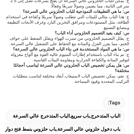
ج: يمكن للباب الحلزوني عالي السرعة أن يفتح بسرعات تصل إلى 2.5
متر في الثانية، مما يضمن وصولاً سريعًا وفعالًا.
س: ما هي التطبيقات النموذجية للباب الحلزوني عالي السرعة؟
ج: هذا الباب مثالي للبيئات التي تتطلب وصولاً سريعًا وكفاءة في استخدام
الطاقة، مثل المستودعات ومرافق التخزين البارد وغرف الأبحاث النظيفة
ومصانع التصنيع.
س: كيف يفيد التصميم الحلزوني أداء الباب؟
ج: يقلل التصميم الحلزوني من تسرب الهواء ويقلل الضغط على حواف
الختم، مما يعزز العزل والمتانة مع الحفاظ على التشغيل عالي السرعة.
س: ما هي المواد المستخدمة في بناء الباب الحلزوني عالي السرعة؟
ج: تم بناء الباب باستخدام إطارات ألمنيوم عالية القوة مع ألواح معزولة
لتوفير المتانة والكفاءة الحرارية ومقاومة البيئات القاسية.
س: هل يمكن تخصيص الباب الحلزوني عالي السرعة ليناسب أحجامًا
مختلفة؟
ج: نعم، يمكن تخصيص الباب لاستيعاب أبعاد مختلفة لتناسب متطلبات
التركيب المحددة وقيود المساحة.
Tags:
الباب المتدحرج,باب سريع,الباب المتدحرج عالي السرعة
باب دخول حلزوني عالي السرعة,باب حلزوني بنمط فتح دوار,ب