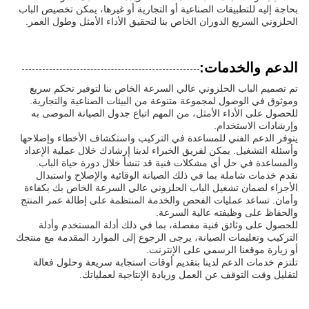
بحاجة إليه للتطبيقات الصناعية أو التجارية أو غيرها، يمكن تخصيص الباب
الحلزوني السريع الدوران الخاص بنا لتحقيق الأداء الأمثل وطول العمر.
الدعم والخدمات:
تم تصميم الباب الحلزوني عالي السرعة الخاص بنا لتوفير تحكم سريع
وموثوق في الوصول لمجموعة متنوعة من البيئات الصناعية والتجارية.
للحصول على الأداء الأمثل، من المهم اتباع جدول الصيانة الموصى به
وإرشادات الاستخدام.
يتوفر الدعم الفني للمساعدة في التركيب واستكشاف الأخطاء وإصلاحها
وأسئلة التشغيل. يمكن لفريق الخبراء لدينا إرشادك خلال عملية الإعداد
والمساعدة في حل أي مشكلات فنية قد تنشأ خلال دورة حياة الباب.
نقدم خدمات شاملة بما في ذلك الصيانة الوقائية والإصلاح واستبدال
الأجزاء لضمان تشغيل الباب الحلزوني عالي السرعة الخاص بك بكفاءة
وأمان. تساعد عمليات الفحص والخدمة المنتظمة على إطالة عمر المنتج
والحفاظ على وظيفته عالية السرعة.
للحصول على وثائق فنية مفصلة، بما في ذلك أدلة المستخدم وأدلة
التركيب وتعليمات الصيانة، يرجى الرجوع إلى الموارد المقدمة مع منتجك
أو زيارة موقعنا الرسمي على الإنترنت.
تلتزم خدمات الدعم لدينا بتقديم أوقات استجابة سريعة وحلول فعالة
لتقليل وقت التوقف عن العمل وزيادة الإنتاجية لعملياتك.