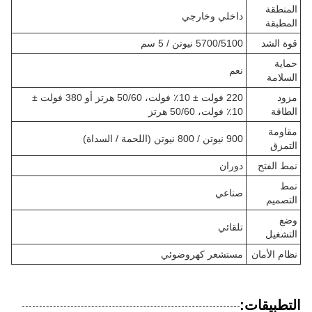
المنطقة
داخلي وخارجي
المطبقة
قوة الشد
5700/5100 نيوتن / 5 سم
حماية
نعم
السلامة
مزود
220 فولت ± 10٪ فولت، 50/60 هرتز أو 380 فولت ±
الطاقة
10٪ فولت، 50/60 هرتز
مقاومة
900 نيوتن / 800 نيوتن (اللحمة / السداة)
التمزق
نمط الفتح
دوران
نمط
صناعي
التصميم
وضع
تلقائي
التشغيل
نظام الأمان
مستشعر كهروضوئي
التطبيقات: