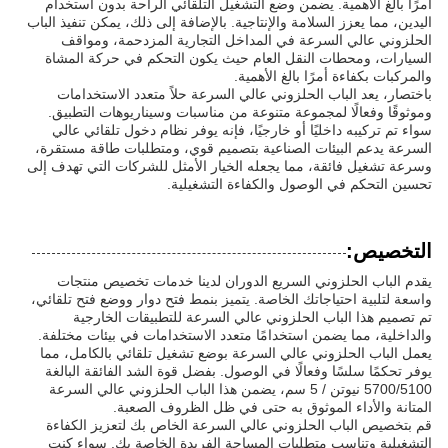
أمرًا بالغ الأهمية. يضمن وضع التشغيل التلقائي الراحة بدون استخدام
اليدين، مما يعزز السلامة والإنتاجية. بالإضافة إلى ذلك، يمكن تنفيذ الباب
الحلزوني عالي السرعة في المداخل التجارية المزدحمة، ومواقف
السيارات، ومحطات النقل العام حيث يكون التحكم في حركة المشاة
والمركبات بكفاءة أمرًا بالغ الأهمية.
باختصار، يعد الباب الحلزوني عالي السرعة حلاً متعدد الاستخدامات
وموثوقًا وفعالًا لمجموعة متنوعة من مناسبات وسيناريوهات التطبيق.
سواء تم تركيبه داخليًا أو خارجيًا، فإنه يوفر نظام دخول تلقائي عالي
السرعة يدعم البيئات الصناعية بتصميم قوي، ومتطلبات طاقة مستقرة،
وسرعة تشغيل فائقة، مما يجعله الخيار الأمثل للشركات التي تهدف إلى
تحسين التحكم في الوصول والكفاءة التشغيلية.
التخصيص:
يقدم الباب الحلزوني السريع الدوران لدينا خدمات تخصيص منتجات
واسعة لتلبية احتياجاتك الخاصة. يتميز بنمط فتح دوار ووضع فتح تلقائي،
تم تصميم هذا الباب الحلزوني عالي السرعة للتطبيقات الخارجية
والداخلية، مما يضمن استخدامًا متعدد الاستخدامات في بيئات مختلفة.
يعمل الباب الحلزوني عالي السرعة بوضع تشغيل تلقائي بالكامل، مما
يوفر تحكمًا سلسًا وفعالًا في الوصول. بفضل قوة الشد الفائقة البالغة
5700/5100 نيوتن / 5 سم، يضمن هذا الباب الحلزوني عالي السرعة
المتانة والأداء الموثوق به حتى في ظل الظروف الصعبة.
قم بتخصيص الباب الحلزوني عالي السرعة الخاص بك لتعزيز الكفاءة
التشغيلية وتناسب متطلبات المساحة الفريدة الخاصة بك. سواء كنت